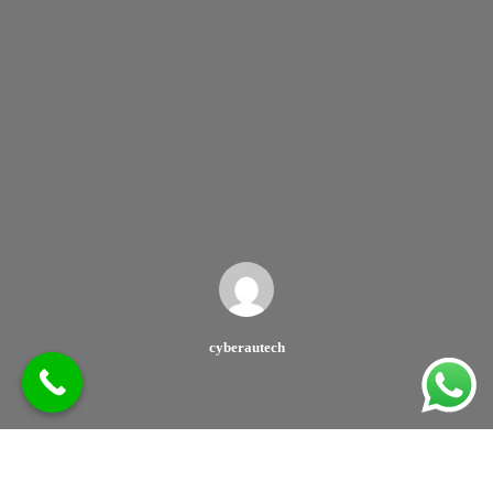
cyberautech