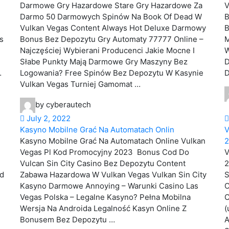
Darmowe Gry Hazardowe Stare Gry Hazardowe Za
V
Darmo 50 Darmowych Spinów Na Book Of Dead W
B
Vulkan Vegas Content Always Hot Deluxe Darmowy
B
s
Bonus Bez Depozytu Gry Automaty 77777 Online –
M
Najczęściej Wybierani Producenci Jakie Mocne I
W
Słabe Punkty Mają Darmowe Gry Maszyny Bez
D
…
Logowania? Free Spinów Bez Depozytu W Kasynie
D
Vulkan Vegas Turniej Gamomat …
by cyberautech
July 2, 2022
Kasyno Mobilne Grać Na Automatach Onlin
V
Kasyno Mobilne Grać Na Automatach Online Vulkan
2
Vegas Pl Kod Promocyjny 2023 ️ Bonus Cod Do
V
Vulcan Sin City Casino Bez Depozytu Content
2
ed
Zabawa Hazardowa W Vulkan Vegas Vulkan Sin City
S
Kasyno Darmowe Annoying – Warunki Casino Las
O
Vegas Polska – Legalne Kasyno? Pеłnа Mobilnа
C
Wеrsjа Nа Аndroidа Legalność Kasyn Online Z
(
Bonusem Bez Depozytu …
A