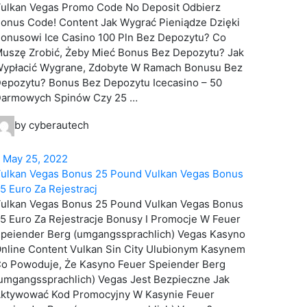
ulkan Vegas Promo Code No Deposit Odbierz
onus Code! Content Jak Wygrać Pieniądze Dzięki
onusowi Ice Casino 100 Pln Bez Depozytu? Co
uszę Zrobić, Żeby Mieć Bonus Bez Depozytu? Jak
ypłacić Wygrane, Zdobyte W Ramach Bonusu Bez
epozytu? Bonus Bez Depozytu Icecasino – 50
armowych Spinów Czy 25 …
by cyberautech
May 25, 2022
ulkan Vegas Bonus 25 Pound Vulkan Vegas Bonus
5 Euro Za Rejestracj
ulkan Vegas Bonus 25 Pound Vulkan Vegas Bonus
5 Euro Za Rejestracje Bonusy I Promocje W Feuer
peiender Berg (umgangssprachlich) Vegas Kasyno
nline Content Vulkan Sin City Ulubionym Kasynem
o Powoduje, Że Kasyno Feuer Speiender Berg
umgangssprachlich) Vegas Jest Bezpieczne Jak
ktywować Kod Promocyjny W Kasynie Feuer