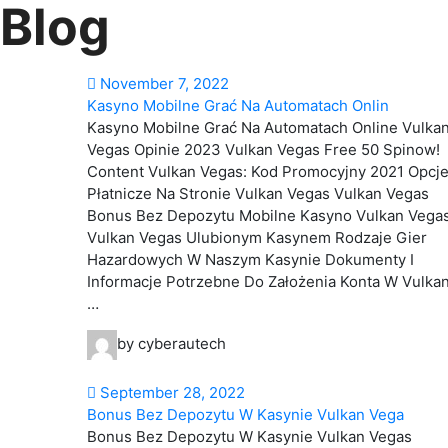
Blog
November 7, 2022
Kasyno Mobilne Grać Na Automatach Onlin
Kasyno Mobilne Grać Na Automatach Online Vulka
Vegas Opinie 2023 Vulkan Vegas Free 50 Spinow!
Content Vulkan Vegas: Kod Promocyjny 2021 Opcj
Płatnicze Na Stronie Vulkan Vegas Vulkan Vegas
Bonus Bez Depozytu Mobilne Kasyno Vulkan Vega
Vulkan Vegas Ulubionym Kasynem Rodzaje Gier
Hazardowych W Naszym Kasynie Dokumenty I
Informacje Potrzebne Do Założenia Konta W Vulka
…
by cyberautech
September 28, 2022
Bonus Bez Depozytu W Kasynie Vulkan Vega
Bonus Bez Depozytu W Kasynie Vulkan Vegas