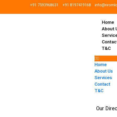
+91 7593968631
+91 8197419168
info@riroml
Home
About 
Servic
Contac
T&C
Home
About Us
Services
Contact
T&C
Our Direct 