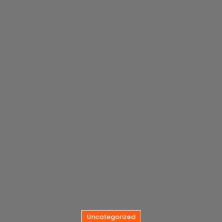
Uncategorized