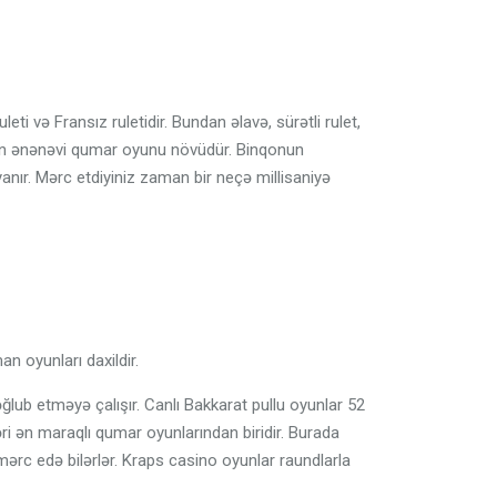
ti və Fransız ruletidir. Bundan əlavə, sürətli rulet,
ləşən ənənəvi qumar oyunu növüdür. Binqonun
anır. Mərc etdiyiniz zaman bir neçə millisaniyə
n oyunları daxildir.
əğlub etməyə çalışır. Canlı Bakkarat pullu oyunlar 52
ri ən maraqlı qumar oyunlarından biridir. Burada
) mərc edə bilərlər. Kraps casino oyunlar raundlarla