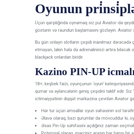
Oyunun pri̇nsi̇plə
Üçün qarşılığında oynamaq siz pul Aviator-da qeydi
göstərin və raundun başlamasını gözləyin. Aviator s
Bu gün onlayn slotların çeşidi inanılmaz dərəcədə ç
etməyən, lakin hələ də adrenalininizi artıra biləcə
blackjack onlardan biridir.
Kazino PIN-UP icmal
18+; keşbek faizi, oyunçunun ‘oyun’ kateqoriyasında
qumar və əyləncələrin geniş çeşidini təklif edir. S
ictimaiyyətinin diqqət mərkəzinə çevrilən Aviator
Hər tur üçün əmsallar oyun sahəsinin sol tərəfi
Əlavə olaraq, bəzi qurumlar da mövcuddur ki, oyu
Əsas Pin-Up səhifəsini açdığınız zaman seçməlis
Potensial olaraq, mərciniz arasın hər hansı bir ə