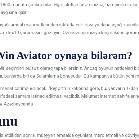
1800 manata çatdıra bilər. Əgər slotları sevirsinizsə, həmçinin slotl
ayğısına qalır.
aşağı əmsal məlumatlarından istifadə edir. 5 və ya daha aşağı raundla
ilər və x5-x10 çarpmasını gözləyin. Özünüzü qırmızıya keçməkdən qoruma
in Aviator oynaya bilərəm?
if seçimləri pulsuz olaraq tapa bilərsiniz. Ancaq oyunun nəticələri b
r, bunlarda biri də Salamlama bonusudur. Bu kampaniya bütün yeni mü
nat cərimə ediləcək. “Report”un xəbərinə görə, bu, yanvarın 1-dən 
stifadəsi zamanı istinad edilməsi vacibdir. Məlumat internet səhifələrində
ndə Azərbaycanda
unu
 əldə etdikdən sonra, müəyyən əmsalda oyunlara mərc etməli və dövri