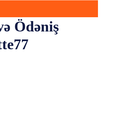
və Ödəniş
tte77