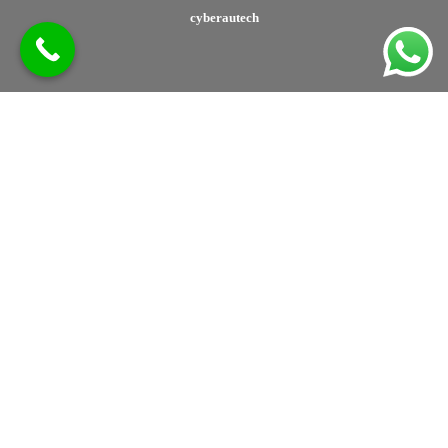
cyberautech
Gracze mogą sprawdzać stronę promocji na stronie
internetowej Vulkan Vegas, aby być na bieżąco z najnowszymi
promocjami. Niezwykle ważne jest to, że wszystkie wymienione
dotychczas gry, jak i inne z oferty kasyna możliwe są do
darmowego testowania. Sprawdzany przez nas w kasynie
Vulkan Vegas przegląd hazardowych gier pozwolił się nam
upewnić w tym, że można nawet bez konieczności rejestracji i
logowania testować takie gry.
Istnieje wiele sposobów, aby skontaktować się z naszymi
przedstawicielami obsługi klienta i można się z nami
skontaktować 24 godziny 7 dni w tygodniu.