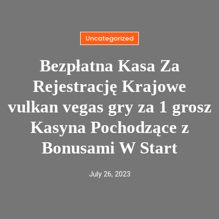
Uncategorized
Bezpłatna Kasa Za
Rejestrację Krajowe
vulkan vegas gry za 1 grosz
Kasyna Pochodzące z
Bonusami W Start
July 26, 2023